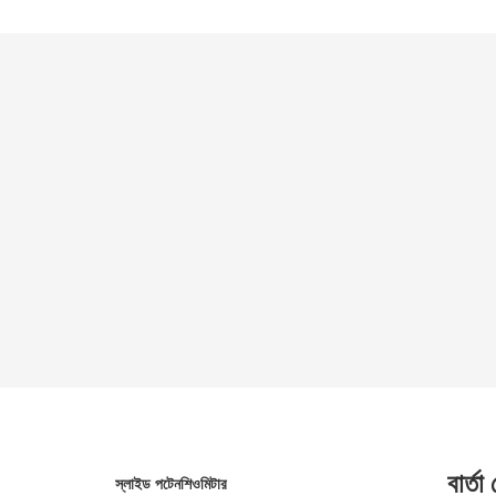
বার্তা
স্লাইড পটেনশিওমিটার