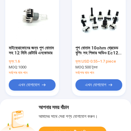
মাইক্রোফোনের জন্য পুশ বোতাম
পুশ বোতাম 10ohm থ্রেডেড
সহ 12 মিমি রোটারি এনকোডার
বুশিং সহ পিকার অডিও Ec12
রোটারি এনকোডার
মূল্য:
1.6
মূল্য:
USD 0.55~1.7 piece
MOQ:
1000
MOQ:
500 টুকরা
সর্বশেষ দাম পান
সর্বশেষ দাম পান
এখন যোগাযোগ
এখন যোগাযোগ
আপনার সময় বাঁচান
আমাদের সাথে সেরা পণ্য যোগাযোগ করুন।