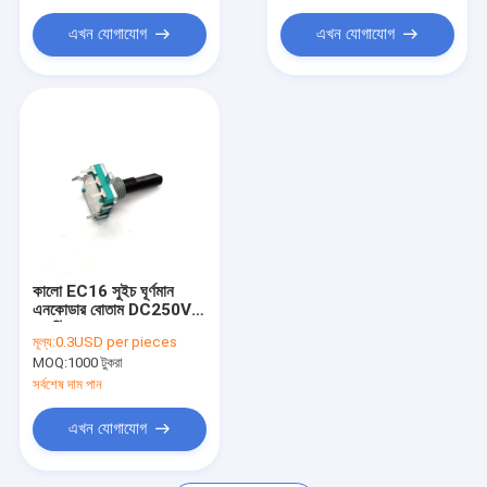
এখন যোগাযোগ
এখন যোগাযোগ
কালো EC16 সুইচ ঘূর্ণমান
এনকোডার বোতাম DC250V
প্লাস্টিক খাদ
মূল্য:
0.3USD per pieces
MOQ:
1000 টুকরা
সর্বশেষ দাম পান
এখন যোগাযোগ