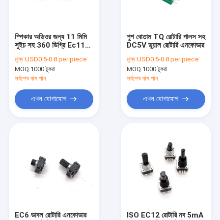
কারখানা ভ্রমণ
মান নিয়ন্ত্রণ
স্পিকার অডিওর জন্য 11 মিমি
পুশ বোতাম TQ রোটারি পালস সহ
সুইচ সহ 360 ডিগ্রি Ec11
DC5V ডুয়াল রোটারি এনকোডার
আমাদের সাথে যোগাযোগ করুন
রোটারি এনকোডার
মূল্য:
USD0.5-0.8 per piece
মূল্য:
USD0.5-0.8 per piece
MOQ:
1000 টুকরা
MOQ:
1000 টুকরা
খবর
সর্বশেষ দাম পান
সর্বশেষ দাম পান
সব ক্ষেত্রেই
এখন যোগাযোগ
এখন যোগাযোগ
রোটারি সুইচ পটেনশিওমিটার
রোটারি পটেনশিওমিটার
ক্রমাগত ঘূর্ণমান সুইচ
রোটারি এনকোডার
EC6 ডাবল রোটারি এনকোডার
ISO EC12 রোটারি নব 5mA