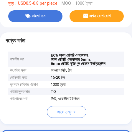
মূল্য：USD0.5-0.8 per piece
MOQ：1000 টুকরা
ভালো দাম
এখন যোগাযোগ
পণ্যের বর্ণনা
,
EC6 ডাবল রোটারি এনকোডার
লক্ষণীয় করা
,
ডাবল রোটারি এনকোডার 6mm
6mm রোটারি সুইচ পুশ বোতাম ইনক্রিমেন্টাল
উৎপত্তি স্থল
ডংগুয়ান সিটি, চীন
ডেলিভারি সময়
15-20 দিন
ন্যূনতম চাহিদার পরিমাণ
1000 টুকরা
পরিচিতিমুলক নাম
TQ
পরিশোধের শর্ত
টি/টি, ওয়েস্টার্ন ইউনিয়ন
আরো দেখুন