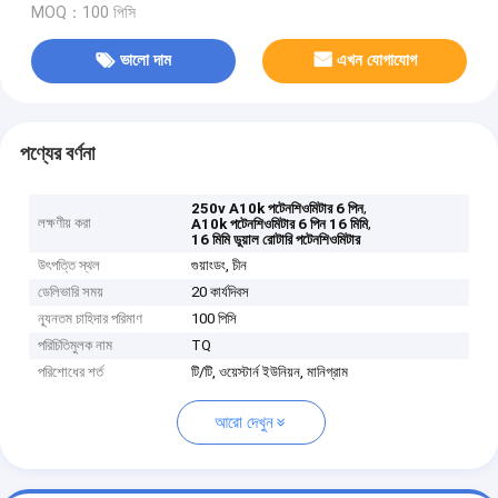
MOQ：100 পিসি
ভালো দাম
এখন যোগাযোগ
পণ্যের বর্ণনা
,
250v A10k পটেনশিওমিটার 6 পিন
লক্ষণীয় করা
,
A10k পটেনশিওমিটার 6 পিন 16 মিমি
16 মিমি ডুয়াল রোটারি পটেনশিওমিটার
উৎপত্তি স্থল
গুয়াংডং, চীন
ডেলিভারি সময়
20 কার্যদিবস
ন্যূনতম চাহিদার পরিমাণ
100 পিসি
পরিচিতিমুলক নাম
TQ
পরিশোধের শর্ত
টি/টি, ওয়েস্টার্ন ইউনিয়ন, মানিগ্রাম
আরো দেখুন