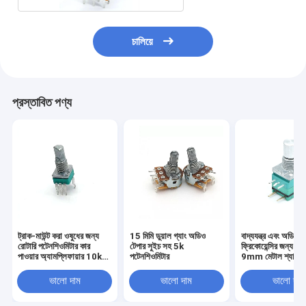
চালিয়ে
প্রস্তাবিত পণ্য
ট্রাক-মাউন্ট করা ওষুধের জন্য
15 মিমি ডুয়াল গ্যাং অডিও
বাদ্যযন্ত্র এবং অডিও
রোটারি পটেনশিওমিটার কার
টেপার সুইচ সহ 5k
ফ্রিকোয়েন্সির জন্
পাওয়ার অ্যামপ্লিফায়ার 10k
পটেনশিওমিটার
9mm মেটাল শ্যাফ্ট মাল্
পটেনশিওমিটার ভাল মানের 9 মিমি
রোটারি পটেনশিওমিটার
কার্বন
ভালো দাম
ভালো দাম
ভালো দাম