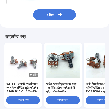
চালিয়ে
প্রস্তাবিত পণ্য
WH148 রোটারি পটেনটিওমার
অডিও অ্যামপ্লিফায়ারের জন্য
কার্বন ফিল্ম সিঙ্গেল রোটা
লং লাইফ ভলিউম কন্ট্রোল রৈখিক
16 মিমি মেটাল শ্যাফ্ট রোটারি
পটেনশিওমিটার 3dB 
B50K B10K পটেনটিওমিটার
সুইচ পটেনশিওমিটার
PCB B500k সুইচ 
অডিওর জন্য কার্বন ফিল্ম
পটেনটিওমিটার
ভালো দাম
ভালো দাম
ভালো দাম