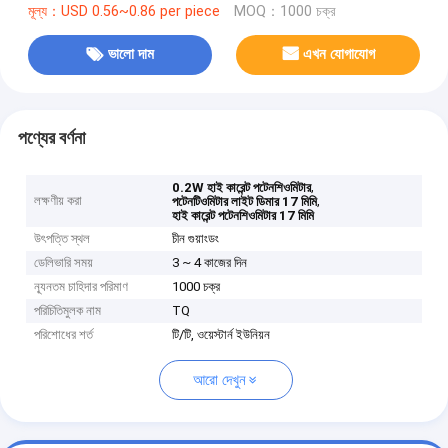
মূল্য：USD 0.56~0.86 per piece
MOQ：1000 চক্র
ভালো দাম
এখন যোগাযোগ
পণ্যের বর্ণনা
,
0.2W হাই কারেন্ট পটেনশিওমিটার
লক্ষণীয় করা
,
পটেনটিওমিটার লাইট ডিমার 17 মিমি
হাই কারেন্ট পটেনশিওমিটার 17 মিমি
উৎপত্তি স্থল
চীন গুয়াংডং
ডেলিভারি সময়
3 ~ 4 কাজের দিন
ন্যূনতম চাহিদার পরিমাণ
1000 চক্র
পরিচিতিমুলক নাম
TQ
পরিশোধের শর্ত
টি/টি, ওয়েস্টার্ন ইউনিয়ন
আরো দেখুন