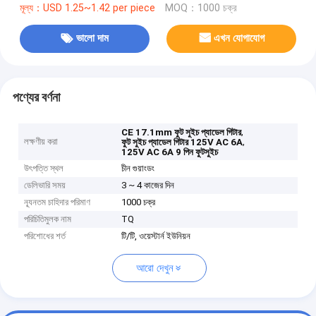
মূল্য：USD 1.25~1.42 per piece
MOQ：1000 চক্র
ভালো দাম
এখন যোগাযোগ
পণ্যের বর্ণনা
,
CE 17.1mm ফুট সুইচ প্যাডেল গিটার
লক্ষণীয় করা
,
ফুট সুইচ প্যাডেল গিটার 125V AC 6A
125V AC 6A 9 পিন ফুটসুইচ
উৎপত্তি স্থল
চীন গুয়াংডং
ডেলিভারি সময়
3 ~ 4 কাজের দিন
ন্যূনতম চাহিদার পরিমাণ
1000 চক্র
পরিচিতিমুলক নাম
TQ
পরিশোধের শর্ত
টি/টি, ওয়েস্টার্ন ইউনিয়ন
আরো দেখুন