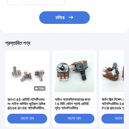
চালিয়ে
প্রস্তাবিত পণ্য
WH148 রোটারি পটেনটিওমার
অডিও অ্যামপ্লিফায়ারের জন্য
কার্বন ফিল্ম সিঙ্গেল রোটা
লং লাইফ ভলিউম কন্ট্রোল রৈখিক
16 মিমি মেটাল শ্যাফ্ট রোটারি
পটেনশিওমিটার 3dB 
B50K B10K পটেনটিওমিটার
সুইচ পটেনশিওমিটার
PCB B500k সুইচ 
অডিওর জন্য কার্বন ফিল্ম
পটেনটিওমিটার
ভালো দাম
ভালো দাম
ভালো দাম