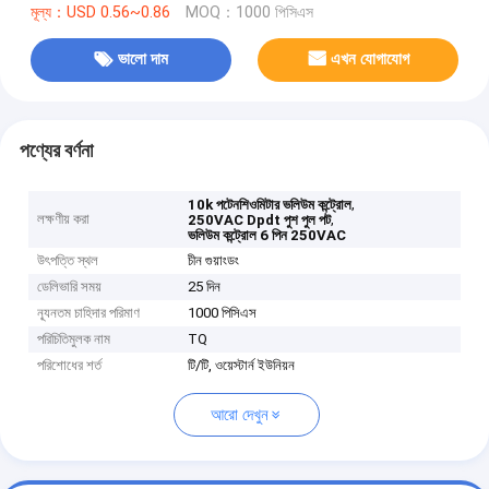
মূল্য：USD 0.56~0.86
MOQ：1000 পিসিএস
ভালো দাম
এখন যোগাযোগ
পণ্যের বর্ণনা
,
10k পটেনশিওমিটার ভলিউম কন্ট্রোল
লক্ষণীয় করা
,
250VAC Dpdt পুশ পুল পট
ভলিউম কন্ট্রোল 6 পিন 250VAC
উৎপত্তি স্থল
চীন গুয়াংডং
ডেলিভারি সময়
25 দিন
ন্যূনতম চাহিদার পরিমাণ
1000 পিসিএস
পরিচিতিমুলক নাম
TQ
পরিশোধের শর্ত
টি/টি, ওয়েস্টার্ন ইউনিয়ন
আরো দেখুন