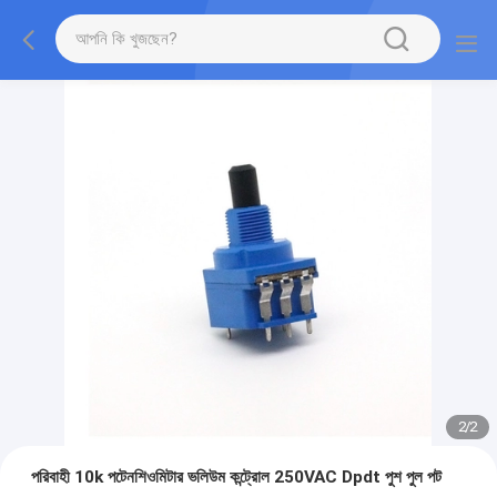
2
/
2
পরিবাহী 10k পটেনশিওমিটার ভলিউম কন্ট্রোল 250VAC Dpdt পুশ পুল পট