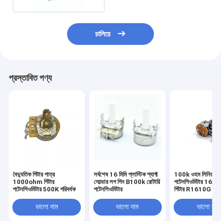
চালিয়ে
প্রস্তাবিত পণ্য
বৈদ্যুতিক গিটার পাত্র
সর্বশেষ 16 মিমি প্লাস্টিক শ্যাফ্ট
100k ওহম লিনিয়ার
1000ohm গিটার
সোল্ডার লগ পিন B100k রোটারি
পটেনশিওমিটার 16
পটেনশিওমিটার 500K পরিবর্ধক
পটেনশিওমিটার
গিটার R1610G
ভালো দাম
ভালো দাম
ভালো দাম