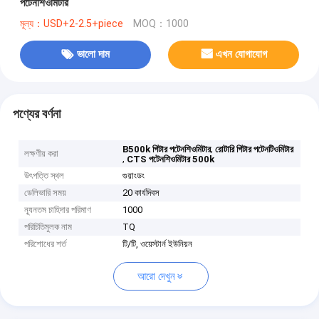
পটেনশিওমিটার
মূল্য：USD+2-2.5+piece
MOQ：1000
ভালো দাম
এখন যোগাযোগ
পণ্যের বর্ণনা
,
B500k গিটার পটেনশিওমিটার
রোটারি গিটার পটেনটিওমিটার
লক্ষণীয় করা
,
CTS পটেনশিওমিটার 500k
উৎপত্তি স্থল
গুয়াংডং
ডেলিভারি সময়
20 কার্যদিবস
ন্যূনতম চাহিদার পরিমাণ
1000
পরিচিতিমুলক নাম
TQ
পরিশোধের শর্ত
টি/টি, ওয়েস্টার্ন ইউনিয়ন
আরো দেখুন