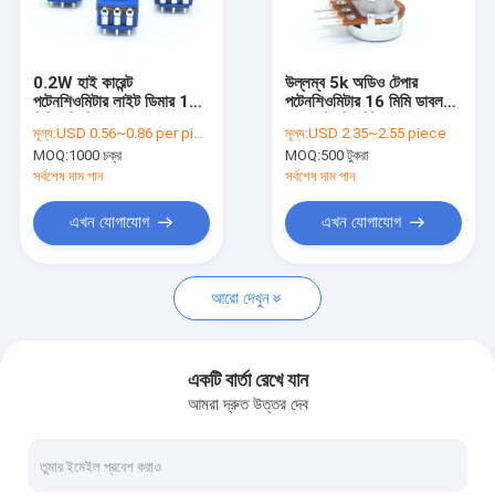
কারখানা ভ্রমণ
মান নিয়ন্ত্রণ
0.2W হাই কারেন্ট
উল্লম্ব 5k অডিও টেপার
পটেনশিওমিটার লাইট ডিমার 17
পটেনশিওমিটার 16 মিমি ডাবল
আমাদের সাথে যোগাযোগ করুন
মিমি গতি নিয়ন্ত্রক
গ্যাং পটেনশিওমিটার
মূল্য:
USD 0.56~0.86 per piece
মূল্য:
USD 2.35~2.55 piece
MOQ:
1000 চক্র
MOQ:
500 টুকরা
খবর
সর্বশেষ দাম পান
সর্বশেষ দাম পান
সব ক্ষেত্রেই
এখন যোগাযোগ
এখন যোগাযোগ
আরো দেখুন
রোটারি সুইচ পটেনশিওমিটার
রোটারি পটেনশিওমিটার
একটি বার্তা রেখে যান
আমরা দ্রুত উত্তর দেব
ক্রমাগত ঘূর্ণমান সুইচ
রোটারি এনকোডার