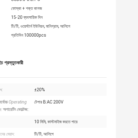
ফোস্কা + শক্ত কাগজ
15-20 ব্যবসায়িক দিন
টি/টি, ওয়েস্টার্ন ইউনিয়ন, মানিগ্রাম, আলিপে
প্রতিদিন 100000pcs
চ প্রস্তুতকারী
ধ:
±20%
র্বোচ্চ
Operating
টেপার B:AC 200V
e:
অপারেটিং ভোল্টেজ:
:
10 মিমি, কাস্টমাইজ করতে পারে
ানের মেয়াদ:
টি/টি, আলিপে