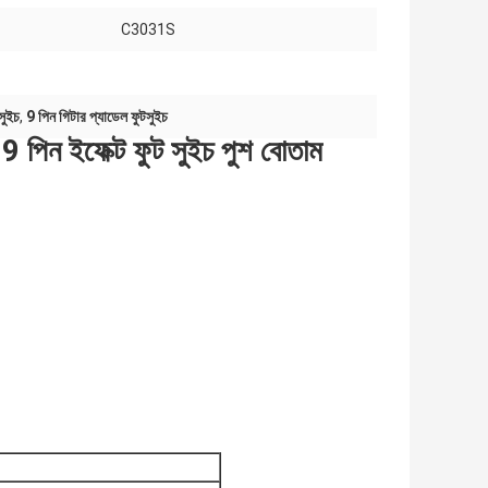
C3031S
সুইচ
,
9 পিন গিটার প্যাডেল ফুটসুইচ
9 পিন ইফেক্ট ফুট সুইচ পুশ বোতাম