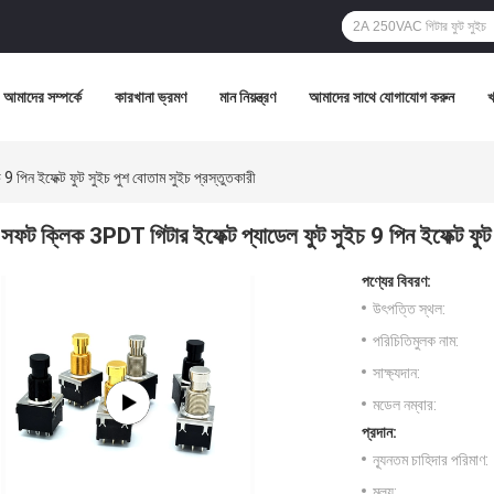
আমাদের সম্পর্কে
কারখানা ভ্রমণ
মান নিয়ন্ত্রণ
আমাদের সাথে যোগাযোগ করুন
 পিন ইফেক্ট ফুট সুইচ পুশ বোতাম সুইচ প্রস্তুতকারী
সফট ক্লিক 3PDT গিটার ইফেক্ট প্যাডেল ফুট সুইচ 9 পিন ইফেক্ট ফুট 
পণ্যের বিবরণ:
উৎপত্তি স্থল:
পরিচিতিমুলক নাম:
সাক্ষ্যদান:
মডেল নম্বার:
প্রদান:
ন্যূনতম চাহিদার পরিমাণ:
মূল্য: