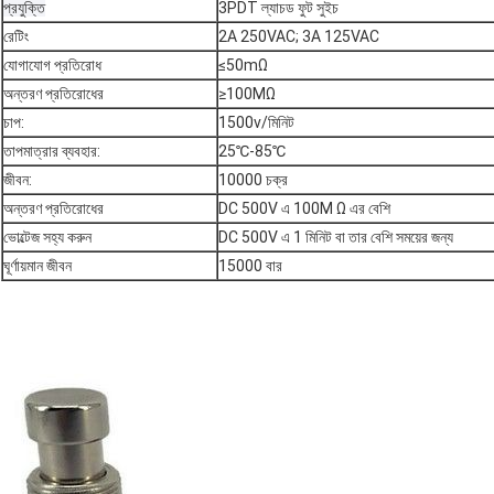
প্রযুক্তি
3PDT ল্যাচড ফুট সুইচ
রেটিং
2A 250VAC; 3A 125VAC
যোগাযোগ প্রতিরোধ
≤50mΩ
অন্তরণ প্রতিরোধের
≥100MΩ
চাপ:
1500v/মিনিট
তাপমাত্রার ব্যবহার:
25℃-85℃
জীবন:
10000 চক্র
অন্তরণ প্রতিরোধের
DC 500V এ 100M Ω এর বেশি
ভোল্টেজ সহ্য করুন
DC 500V এ 1 মিনিট বা তার বেশি সময়ের জন্য
ঘূর্ণায়মান জীবন
15000 বার