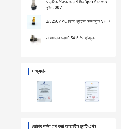
বৈদ্যুতিক গিটারের জন্য 9 পিন 3pdt Stomp
সুইচ 500V
2A 250V AC গিটার প্যাডেল স্টম্প সুইচ SF17
বাদ্যযন্ত্রের জন্য 0.5A 6 পিন ফুটসুইচ
সাক্ষ্যদান
তোমার দর্শন লগ করা অনলাইন চ্যাট এখন