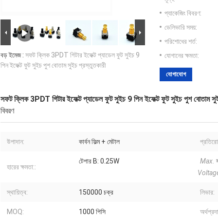
প্যাকেজিং বিবরণ:
ডেলিভারি সময়:
পরিশোধের শর্ত:
বড় ইমেজ :
সফট ক্লিক 3PDT গিটার ইফেক্ট প্যাডেল ফুট সুইচ 9
যোগানের ক্ষমতা:
পিন ইফেক্ট ফুট সুইচ পুশ বোতাম সুইচ প্রস্তুতকারী
যোগাযোগ
সফট ক্লিক 3PDT গিটার ইফেক্ট প্যাডেল ফুট সুইচ 9 পিন ইফেক্ট ফুট সুইচ পুশ বোতাম সুই
বিবরণ
উপাদান:
কার্বন ফিল্ম + মেটাল
প্রতিরো
টেপার B: 0.25W
Max.
স
হারের ক্ষমতা::
Voltag
স্থায়িত্ব:
150000 চক্র
লিভার:
MOQ:
1000 পিসি
অর্থপ্রদ