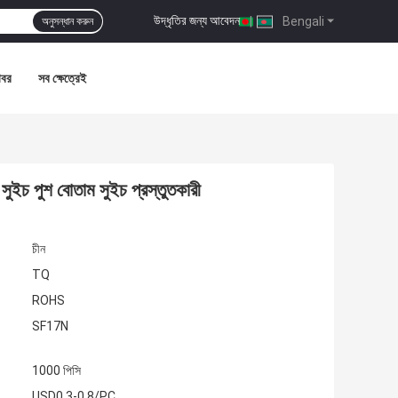
উদ্ধৃতির জন্য আবেদন
|
Bengali
অনুসন্ধান করুন
খবর
সব ক্ষেত্রেই
সুইচ পুশ বোতাম সুইচ প্রস্তুতকারী
চীন
TQ
ROHS
SF17N
1000 পিসি
USD0.3-0.8/PC