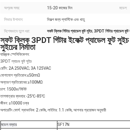
অগ্রজ সময়:
15-20 কাজের দিন
মডেল:
লিভার উপাদান:
বিকল্প জন্য প্লাস্টিক এবং ধাতু
বিশেষভাবে তুলে ধরা:
সফট ক্লিক গিটার প্যাডেল ফুট সুইচ
,
3PDT গিটার প্যাডেল ফুট 
সফট ক্লিক 3PDT গিটার ইফেক্ট প্যাডেল ফুট সুইচ 
সুইচের নির্মাতা
যান্ত্রিক স্পেসিফিকেশন:
3PDT ল্যাচড ফুট সুইচ
রেটিং: 2A 250VAC; 3A 125VAC
যোগাযোগ প্রতিরোধ:≤50mΩ
অন্তরণ প্রতিরোধের:≥100MΩ
চাপ: 1500v/মিনিট
তাপমাত্রার ব্যবহার:-25℃-85℃
জীবন: ≥10000 চক্র
অপারেটিং ফোর্স: স্বাভাবিক: 2 কেজি, লাইটার: 1.1 কেজি, আপনার প্রয়োজন অনুযায়ী
মডেল নম্বার
SF17N